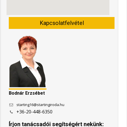
Kapcsolatfelvétel
Bodnár Erzsébet
starting16@startingiroda.hu
+36-20-448-6350
Írjon tanácsadói segítségért nekünk: