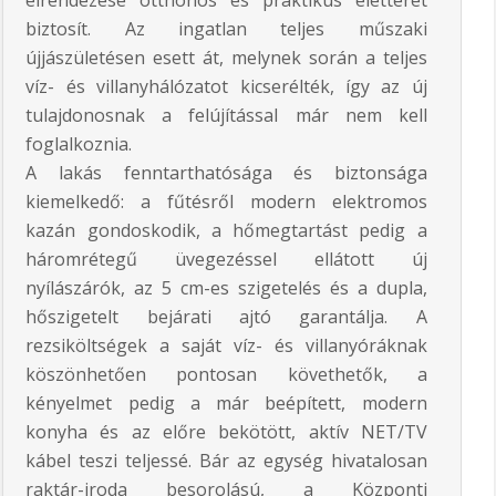
biztosít. Az ingatlan teljes műszaki
újjászületésen esett át, melynek során a teljes
víz- és villanyhálózatot kicserélték, így az új
tulajdonosnak a felújítással már nem kell
foglalkoznia.
A lakás fenntarthatósága és biztonsága
kiemelkedő: a fűtésről modern elektromos
kazán gondoskodik, a hőmegtartást pedig a
háromrétegű üvegezéssel ellátott új
nyílászárók, az 5 cm-es szigetelés és a dupla,
hőszigetelt bejárati ajtó garantálja. A
rezsiköltségek a saját víz- és villanyóráknak
köszönhetően pontosan követhetők, a
kényelmet pedig a már beépített, modern
konyha és az előre bekötött, aktív NET/TV
kábel teszi teljessé. Bár az egység hivatalosan
raktár-iroda besorolású, a Központi