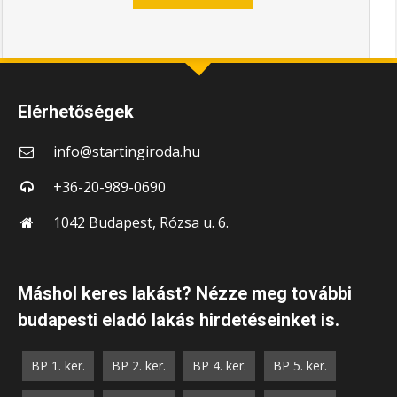
Elérhetőségek
info@startingiroda.hu
+36-20-989-0690
1042 Budapest, Rózsa u. 6.
Máshol keres lakást? Nézze meg további
budapesti eladó lakás hirdetéseinket is.
BP 1. ker.
BP 2. ker.
BP 4. ker.
BP 5. ker.