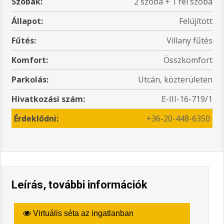
Szobák:
2 szoba + 1 fél szoba
Állapot:
Felújított
Fűtés:
Villany fűtés
Komfort:
Összkomfort
Parkolás:
Utcán, közterületen
Hivatkozási szám:
E-III-16-719/1
Érdeklődni:
+36-20-448-6350
Leírás, további információk
Virtuális séta az ingatlanban