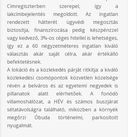
Címregiszterben szerepel, így a
lakcímbejelentés megoldott. Az ingatlan
rendezett hátterét ügyvédi megosztás
biztosítja, finanszírozása pedig készpénzzel
vagy kedvező, 3%-os céges hitellel is lehetséges,
így ez a 60 négyzetméteres ingatlan kiváló
választás akár saját célra, akár értékálló
befektetésnek.
A lokáció és a közlekedés párját ritkítja: a kiváló
közlekedési csomópontok közvetlen közelsége
révén a belváros és az egyetemi negyedek is
pillanatok alatt elérhetőek. A fonódó
villamoshálózat, a HÉV és számos buszjárat
sétatávolságra található, miközben a környék
megőrzi Óbuda történelmi, parkosított
nyugalmát.