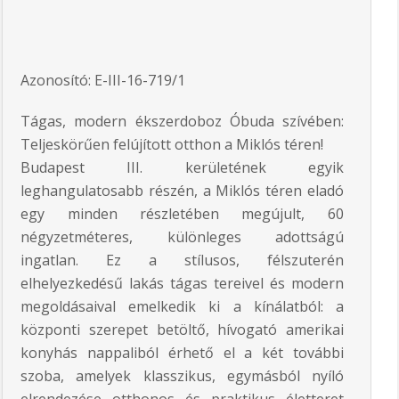
Azonosító: E-III-16-719/1
Tágas, modern ékszerdoboz Óbuda szívében:
Teljeskörűen felújított otthon a Miklós téren!
Budapest III. kerületének egyik
leghangulatosabb részén, a Miklós téren eladó
egy minden részletében megújult, 60
négyzetméteres, különleges adottságú
ingatlan. Ez a stílusos, félszuterén
elhelyezkedésű lakás tágas tereivel és modern
megoldásaival emelkedik ki a kínálatból: a
központi szerepet betöltő, hívogató amerikai
konyhás nappaliból érhető el a két további
szoba, amelyek klasszikus, egymásból nyíló
elrendezése otthonos és praktikus életteret