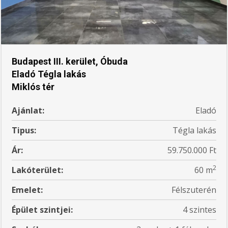
Budapest III. kerület, Óbuda
Eladó Tégla lakás
Miklós tér
Ajánlat:
Eladó
Tipus:
Tégla lakás
Ár:
59.750.000 Ft
2
Lakóterület:
60 m
Emelet:
Félszuterén
Épület szintjei:
4 szintes