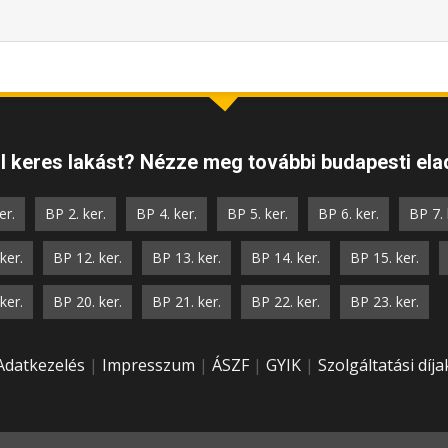
 keres lakást? Nézze meg további budapesti elad
er.
BP 2. ker.
BP 4. ker.
BP 5. ker.
BP 6. ker.
BP 7. 
ker.
BP 12. ker.
BP 13. ker.
BP 14. ker.
BP 15. ker.
ker.
BP 20. ker.
BP 21. ker.
BP 22. ker.
BP 23. ker.
Adatkezelés
|
Impresszum
|
ÁSZF
|
GYIK
|
Szolgáltatási díja