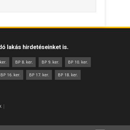
ó lakás hirdetéseinket is.
ker.
BP 8. ker.
BP 9. ker.
BP 10. ker.
BP 16. ker.
BP 17. ker.
BP 18. ker.
k
|