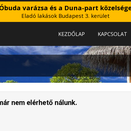
Óbuda varázsa és a Duna-part közelség
Eladó lakások Budapest 3. kerület
KEZDŐLAP
KAPCSOLAT
már nem elérhető nálunk.