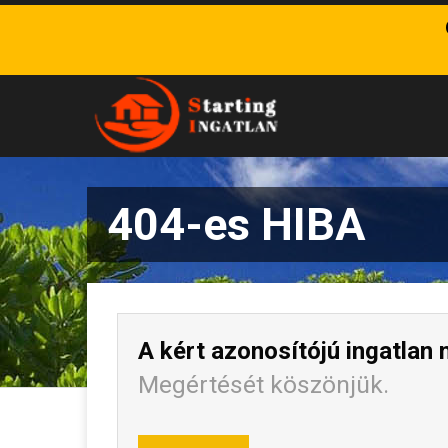
404-es HIBA
A kért azonosítójú ingatlan 
Megértését köszönjük.