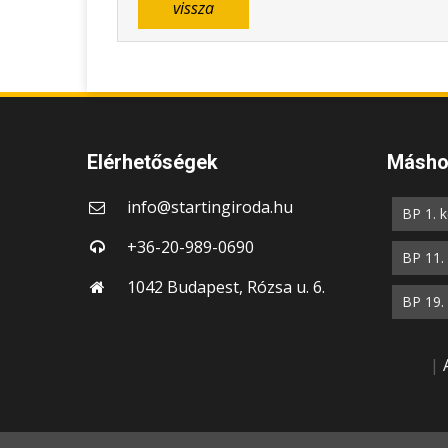
vissza
Elérhetőségek
Máshol
info@startingiroda.hu
BP 1. k
+36-20-989-0690
BP 11. 
1042 Budapest, Rózsa u. 6.
BP 19. 
|